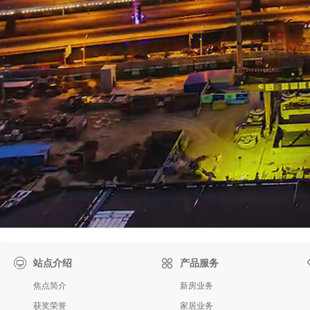

站点介绍
产品服务
焦点简介
新房业务
获奖荣誉
家居业务