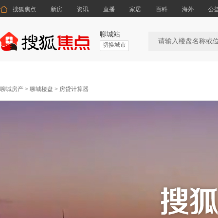

搜狐焦点
新房
资讯
直播
家居
百科
海外
公
聊城站
切换城市
聊城房产
>
聊城楼盘
>
房贷计算器