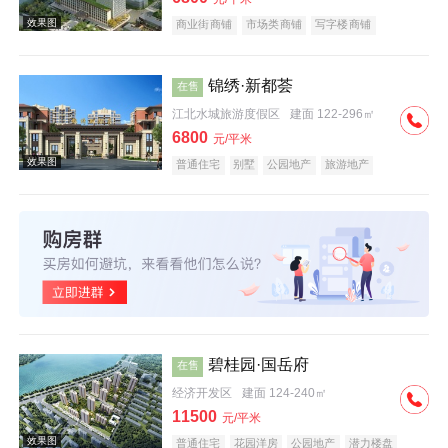
商业街商铺
市场类商铺
写字楼商铺
潜力楼盘
锦绣·新都荟
在售
江北水城旅游度假区
建面 122-296㎡
效果图
6800
元/平米
普通住宅
别墅
公园地产
旅游地产
宜居生态地产
效果图
碧桂园·国岳府
在售
经济开发区
建面 124-240㎡
11500
元/平米
普通住宅
花园洋房
公园地产
潜力楼盘