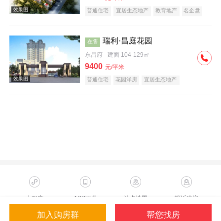
普通住宅
宜居生态地产
教育地产
名企盘
瑞利·昌庭花园
在售
东昌府
建面 104-129㎡
9400
元/平米
效果图
普通住宅
花园洋房
宜居生态地产
效果图
小程序
APP下载
站点地图
投诉建议
加入购房群
帮您找房
Copyright ©2023 Sohu.com Inc.