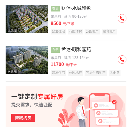
在线售楼
财信·水城印象
在售
东昌府
建面 96-120㎡
实景图
8500
元/平米
普通住宅
花园洋房
公园地产
教育地产
孟达·颐和嘉苑
在售
东昌府
建面 123-154㎡
11700
元/平米
效果图
普通住宅
公园地产
宜居生态地产
名企盘
效果图