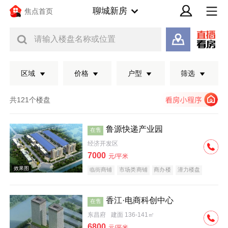
聊城新房
焦点首页
请输入楼盘名称或位置
区域
价格
户型
筛选
共121个楼盘
鲁源快递产业园
在售
经济开发区
7000
元/平米
临街商铺
市场类商铺
商办楼
潜力楼盘
复合地产
香江·电商科创中心
在售
效果图
东昌府
建面 136-141㎡
6800
元/平米