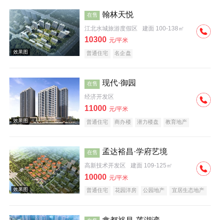
翰林天悦
在售
江北水城旅游度假区
建面 100-138㎡
10300
元/平米
普通住宅
名企盘
效果图
现代·御园
在售
经济开发区
11000
元/平米
普通住宅
商办楼
潜力楼盘
教育地产
孟达裕昌·学府艺境
在售
高新技术开发区
建面 109-125㎡
10000
元/平米
普通住宅
花园洋房
公园地产
宜居生态地产
名企盘