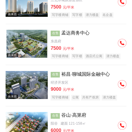
江北水城旅游度假区
7500
元/平米
写字楼商铺
写字楼
潜力楼盘
名企盘
五证齐全
在线售楼
效果图
孟达商务中心
在售
东昌府
7500
元/平米
写字楼商铺
写字楼
酒店式公寓
潜力楼盘
名企盘
裕昌·聊城国际金融中心
在售
效果图
经济开发区
9000
元/平米
写字楼商铺
公寓
共有产权房
潜力楼盘
小户型
名企盘
五证齐全
在线售楼
谷山·高第府
在售
阳谷
建面 121-158㎡
效果图
6000
元/平米