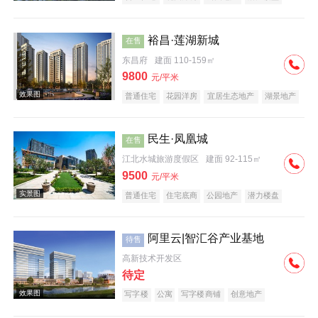
宜居生态地产
湖景地产
河景地产
教育地产
名企盘
裕昌·莲湖新城
在售
东昌府
建面 110-159㎡
9800
元/平米
普通住宅
花园洋房
宜居生态地产
湖景地产
河景地产
名企盘
五证齐全
在线售楼
效果图
民生·凤凰城
在售
江北水城旅游度假区
建面 92-115㎡
9500
元/平米
普通住宅
住宅底商
公园地产
潜力楼盘
宜居生态地产
湖景地产
教育地产
名企盘
五证齐全
阿里云|智汇谷产业基地
待售
效果图
高新技术开发区
待定
写字楼
公寓
写字楼商铺
创意地产
潜力楼盘
河景地产
复合地产
名企盘