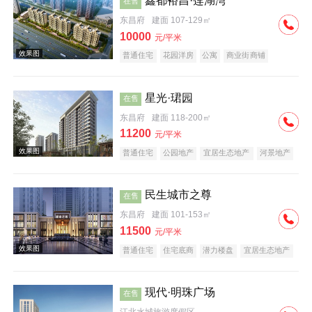
鑫都裕昌·莲湖湾
在售
东昌府
建面 107-129㎡
效果图
10000
元/平米
普通住宅
花园洋房
公寓
商业街商铺
公园地产
潜力楼盘
宜居生态地产
河景地产
名企盘
星光·珺园
在售
东昌府
建面 118-200㎡
11200
元/平米
效果图
普通住宅
公园地产
宜居生态地产
河景地产
教育地产
大平层
名企盘
民生城市之尊
在售
东昌府
建面 101-153㎡
11500
元/平米
普通住宅
住宅底商
潜力楼盘
宜居生态地产
名企盘
五证齐全
在线售楼
效果图
现代·明珠广场
在售