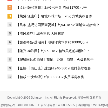
【孟达·颐和嘉苑】2#楼已开盘 均价11700元/平
2
【荣盛·江山印】聊城环球广场，70万方城央综合体
3
【昌华·盛易达国际商贸城】约94-187㎡商铺全城热销中
4
【清风和庐】城央主脉 大匠筑梦
5
【鑫都裕昌·莲湖湾】电梯洋房均价约10800元/㎡
6
【隆兴·泰和园】约97-218㎡精装美宅前期预约中
7
【聊城国际名酒城】商铺、公寓、商墅、火爆抢购中
8
【金柱·千岛山庄】建面约240-380㎡联排美墅在售
9
【精诚·中央华府】约160-331㎡多层洋房在售
10
Copyright © 2026 Sohu.com Inc. All Rights Reserved. 搜狐公司 版权所有
举报电话：4006809007
|
广告投诉电话：4008905505
|
客服邮箱：focuskf@vip