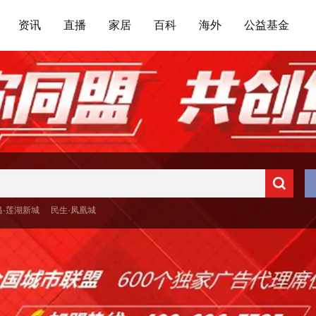
资讯
直播
家居
百科
海外
公益基金
昌·莲湖新城
民生·凤凰城