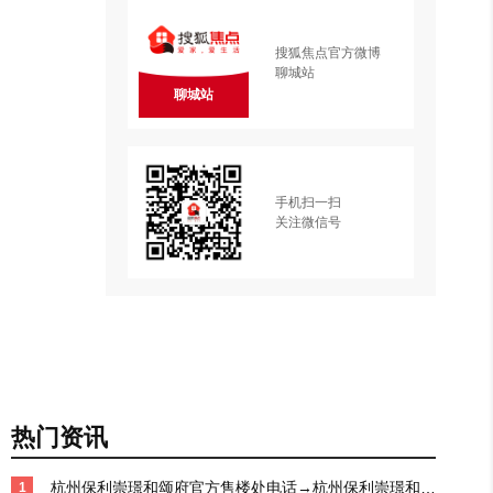
搜狐焦点官方微博
聊城站
聊城站
手机扫一扫
关注微信号
热门资讯
杭州保利崇璟和颂府官方售楼处电话→杭州保利崇璟和颂
1