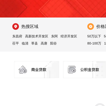
热搜区域
价格
东昌府
高新技术开发区
东阿
经济开发区
50万以下
5
茌平
临清
莘县
高唐
阳谷
80-100万
江北水城旅游度假区
冠县