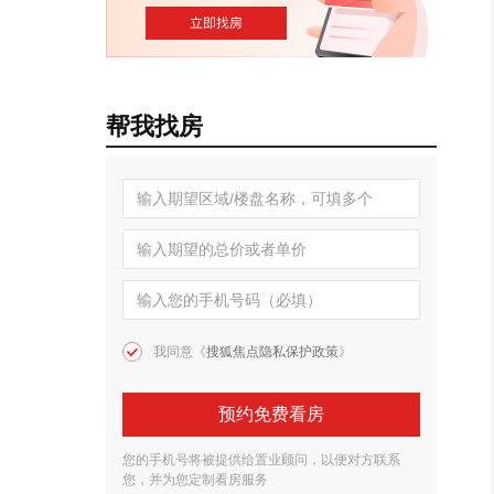
帮我找房
我同意《
搜狐焦点隐私保护政策
》
预约免费看房
您的手机号将被提供给置业顾问，以便对方联系
您，并为您定制看房服务