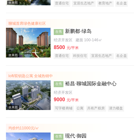
普通住宅
宜居生态地产
教育地产
名企盘
聊城首席绿色健康社区
新鹏都·绿岛
在售
经济开发区
建面 100-146㎡
8500
元/平米
效果图
普通住宅
科技住宅
宜居生态地产
名企盘
五证齐全
在线售楼
loft/双钥匙公寓 全城热销中
裕昌·聊城国际金融中心
在售
经济开发区
9000
元/平米
写字楼商铺
公寓
共有产权房
潜力楼盘
效果图
小户型
名企盘
五证齐全
在线售楼
均价约11000元/㎡
现代·御园
在售