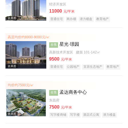
经济开发区
11000
元/平米
普通住宅
商办楼
潜力楼盘
教育地产
效果图
高层均价约8900-9000元/㎡
星光·璟园
在售
高新技术开发区
建面 101-142㎡
9500
元/平米
普通住宅
公园地产
宜居生态地产
教育地产
名企盘
均价约7500元/㎡
效果图
孟达商务中心
在售
东昌府
7500
元/平米
写字楼商铺
写字楼
酒店式公寓
潜力楼盘
名企盘