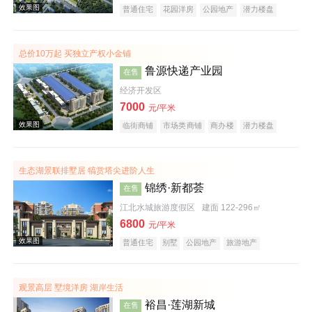
普通住宅
花园洋房
公园地产
潜力楼盘
宜居生态地产
湖景地产
河景地产
教育地产
名企盘
总价10万起 买独立产权小金铺
效果图
鲁源快递产业园
在售
经济开发区
7000
元/平米
临街商铺
市场类商铺
商办楼
潜力楼盘
复合地产
生态湖景联排墅居 犒赏塔尖进阶人生
锦绣·新都荟
在售
效果图
江北水城旅游度假区
建面 122-296㎡
6800
元/平米
普通住宅
别墅
公园地产
旅游地产
宜居生态地产
观景高层 墅境洋房 湖岸生活
裕昌·莲湖新城
在售