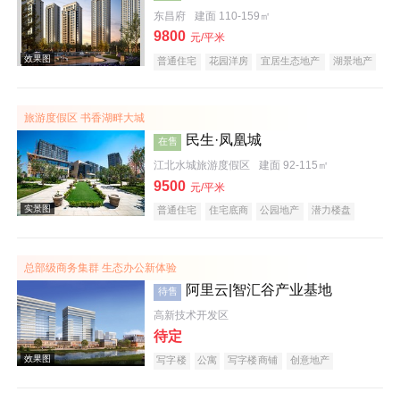
东昌府
建面 110-159㎡
9800
效果图
元/平米
普通住宅
花园洋房
宜居生态地产
湖景地产
河景地产
名企盘
五证齐全
在线售楼
旅游度假区 书香湖畔大城
民生·凤凰城
在售
江北水城旅游度假区
建面 92-115㎡
9500
元/平米
普通住宅
住宅底商
公园地产
潜力楼盘
效果图
宜居生态地产
湖景地产
教育地产
名企盘
五证齐全
总部级商务集群 生态办公新体验
阿里云|智汇谷产业基地
待售
高新技术开发区
待定
写字楼
公寓
写字楼商铺
创意地产
潜力楼盘
河景地产
复合地产
名企盘
在线售楼
效果图