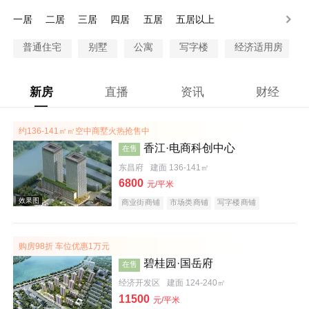
100万以上
一居
二居
三居
四居
五居
五居以上
普通住宅
别墅
公寓
写字楼
经济适用房
新房
直播
资讯
财经
约136-141㎡㎡空中商墅火热抢售中
香江·电商科创中心
在售
东昌府
建面 136-141㎡
6800
元/平米
商业街商铺
市场类商铺
写字楼商铺
潜力楼盘
购房98折 车位优惠1万元
碧桂园·国岳府
在售
经济开发区
建面 124-240㎡
11500
元/平米