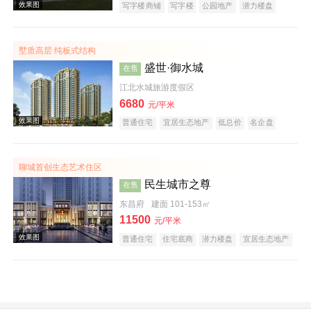
写字楼商铺
写字楼
公园地产
潜力楼盘
效果图
宜居生态地产
复合地产
教育地产
名企盘
五证齐全
在线售楼
墅质高层 纯板式结构
盛世·御水城
在售
江北水城旅游度假区
6680
元/平米
普通住宅
宜居生态地产
低总价
名企盘
五证齐全
在线售楼
效果图
聊城首创生态艺术住区
民生城市之尊
在售
东昌府
建面 101-153㎡
11500
元/平米
普通住宅
住宅底商
潜力楼盘
宜居生态地产
名企盘
五证齐全
在线售楼
效果图