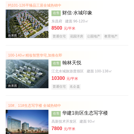
约101-126平臻品三居全城热销中
财信·水城印象
在售
效果图
东昌府
建面 96-120㎡
8500
元/平米
普通住宅
花园洋房
公园地产
教育地产
100-140㎡精妆智慧华宅,加推在即
翰林天悦
在售
江北水城旅游度假区
建面 100-138㎡
10300
元/平米
效果图
普通住宅
名企盘
10#、11#生态写字楼 全城热销中
华建1街区生态写字楼
在售
高新技术开发区
建面 93㎡
7800
元/平米