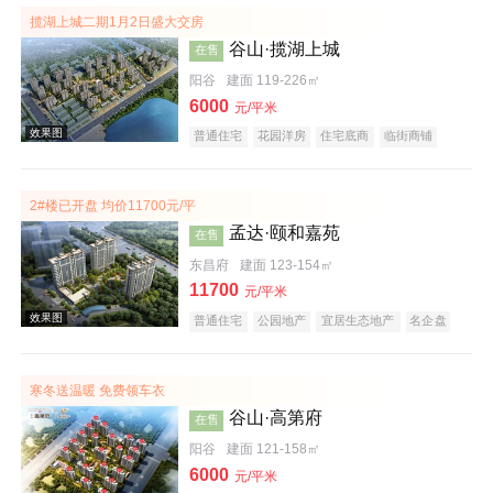
揽湖上城二期1月2日盛大交房
谷山·揽湖上城
在售
阳谷
建面 119-226㎡
6000
元/平米
普通住宅
花园洋房
住宅底商
临街商铺
商业街商铺
购物中心商铺
公园地产
宜居生态地产
湖景地产
庭院式住宅
教育地产
大平层
名企盘
2#楼已开盘 均价11700元/平
实景图
孟达·颐和嘉苑
在售
东昌府
建面 123-154㎡
11700
元/平米
普通住宅
公园地产
宜居生态地产
名企盘
寒冬送温暖 免费领车衣
谷山·高第府
在售
效果图
阳谷
建面 121-158㎡
6000
元/平米