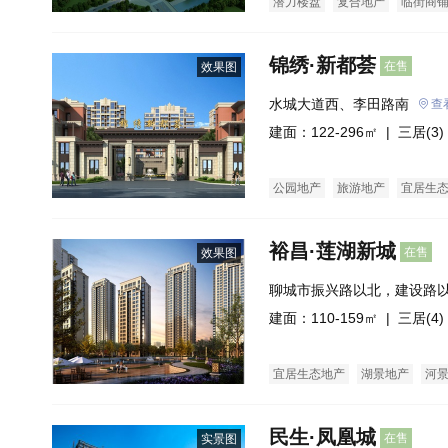
潜力楼盘
复合地产
临街商
锦绣·新都荟
在售
效果图
水城大道西、李田路南
查
建面：122-296㎡ |
三居(3)
公园地产
旅游地产
宜居生
裕昌·莲湖新城
在售
效果图
聊城市振兴路以北，建设路
东，滨河大道以西
建面：110-159㎡ |
三居(4)
宜居生态地产
湖景地产
河
民生·凤凰城
在售
实景图