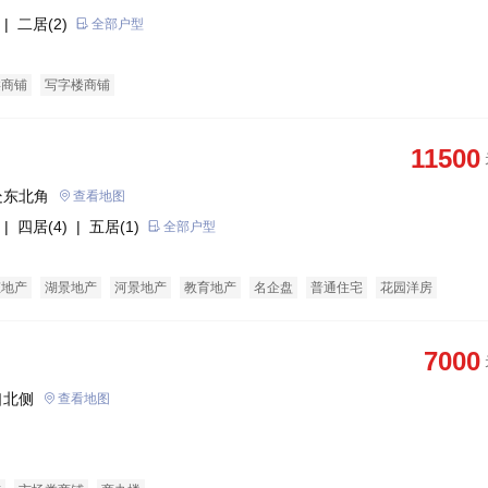
| 二居(2)
全部户型
类商铺
写字楼商铺
11500
处东北角
查看地图
| 四居(4)
| 五居(1)
全部户型
态地产
湖景地产
河景地产
教育地产
名企盘
普通住宅
花园洋房
7000
口北侧
查看地图