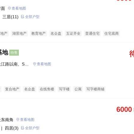
对面
查看地图
 三居(11)
全部户型
态地产
湖景地产
教育地产
名企盘
五证齐全
普通住宅
住宅底商
基地
待售
江路以南、S32
查看地图
产
复合地产
名企盘
在线售楼
写字楼
公寓
写字楼商铺
6000
处东南角
查看地图
| 四居(3)
全部户型