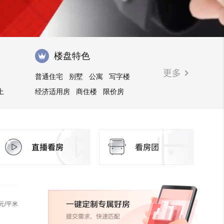
楼盘特色
更多
普通住宅
别墅
公寓
写字楼
上
经济适用房
商住楼
限价房
花园洋房
元/平米