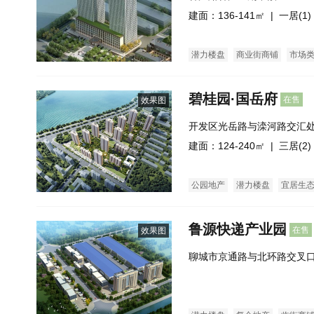
建面：136-141㎡ |
一居(1)
潜力楼盘
商业街商铺
市场
碧桂园·国岳府
在售
效果图
开发区光岳路与滦河路交汇
建面：124-240㎡ |
三居(2)
公园地产
潜力楼盘
宜居生
鲁源快递产业园
在售
效果图
聊城市京通路与北环路交叉