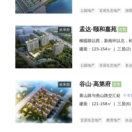
公园地产
宜居生态地产
湖
临街商铺
商业街商铺
购物
孟达·颐和嘉苑
在售
效果图
柳园路以西，新南环以北，
建面：123-154㎡ |
三居(2)
公园地产
宜居生态地产
名
谷山·高第府
在售
效果图
黄山路与燕山路交汇处
查
建面：121-158㎡ |
三居(6)
宜居生态地产
教育地产
名