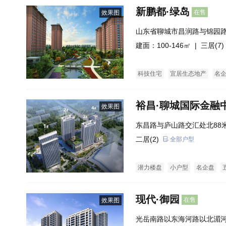
新鹏都·绿岛
在售
效果图
山东省聊城市昌润路与锦园
建面：100-146㎡ |
三居(7)
科技住宅
宜居生态地产
名
裕昌·聊城国际金融
效果图
东昌路与庐山路交汇处北88
二居(2)
全部户型
潜力楼盘
小户型
名企盘
现代·御园
在售
效果图