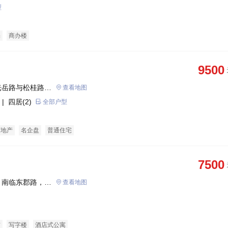
型
宅
商办楼
9500
光岳路与松桂路交
查看地图
| 四居(2)
全部户型
育地产
名企盘
普通住宅
7500
，南临东郡路，西
查看地图
行政中心
铺
写字楼
酒店式公寓