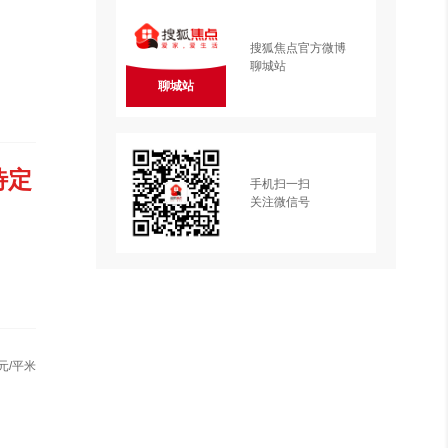
搜狐焦点官方微博
聊城站
聊城站
待定
手机扫一扫
关注微信号
元/平米