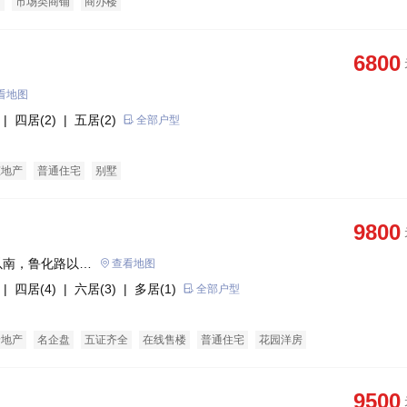
铺
市场类商铺
商办楼
6800
看地图
| 四居(2)
| 五居(2)
全部户型
态地产
普通住宅
别墅
9800
以南，鲁化路以
查看地图
| 四居(4)
| 六居(3)
| 多居(1)
全部户型
景地产
名企盘
五证齐全
在线售楼
普通住宅
花园洋房
9500