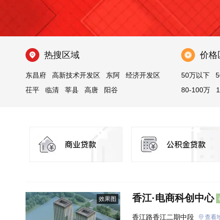
热搜区域
价格
东昌府
高新技术开发区
东阿
经济开发区
50万以下
5
茌平
临清
莘县
高唐
阳谷
80-100万
江北水城旅游度假区
冠县
香江·电商科创中心
效果图
香江路香江二期中段
查看