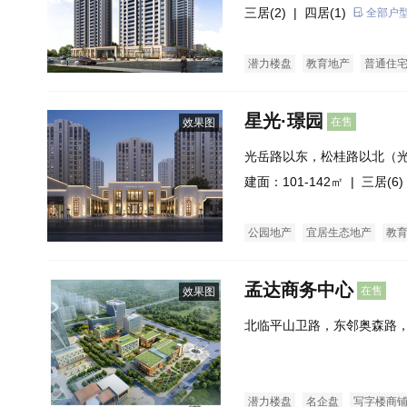
三居(2)
| 四居(1)
全部户
潜力楼盘
教育地产
普通住
星光·璟园
在售
效果图
光岳路以东，松桂路以北（
叉口东北角）
建面：101-142㎡ |
三居(6)
公园地产
宜居生态地产
教
孟达商务中心
在售
效果图
北临平山卫路，东邻奥森路
临规划路，南侧为东昌府区
潜力楼盘
名企盘
写字楼商