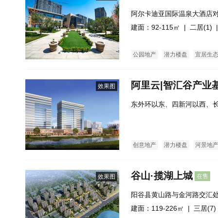
阿尔卡迪亚国际温泉大酒店
建面：92-115㎡ |
二居(1)
|
公园地产
潜力楼盘
宜居生
阿里云|智汇谷产业
效果图
东外环以东、四新河以西、长
9以北
创意地产
潜力楼盘
河景地
谷山·揽湖上城
在售
效果图
阳谷县黄山路与金河路交汇
建面：119-226㎡ |
三居(7)