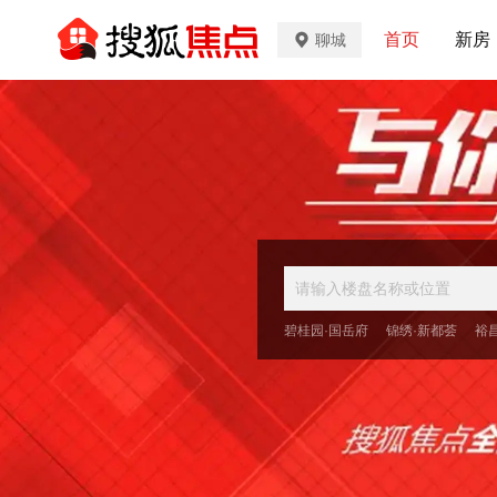
首页
新房
聊城
碧桂园·国岳府
锦绣·新都荟
裕