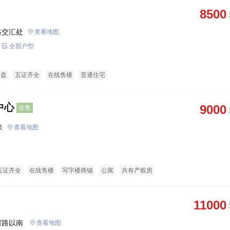
8500
路交汇处
查看地图
全部户型
企盘
五证齐全
在线售楼
普通住宅
中心
9000
在售
米
查看地图
五证齐全
在线售楼
写字楼商铺
公寓
共有产权房
11000
光岳南路以东海河路以北湄河路以南 
查看地图