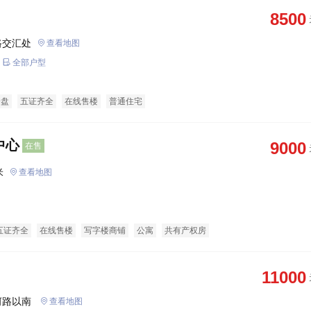
8500
路交汇处
查看地图
全部户型
企盘
五证齐全
在线售楼
普通住宅
中心
9000
在售
米
查看地图
五证齐全
在线售楼
写字楼商铺
公寓
共有产权房
11000
光岳南路以东海河路以北湄河路以南 
查看地图