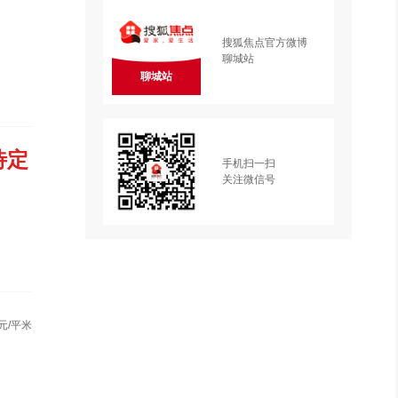
搜狐焦点官方微博
聊城站
聊城站
待定
手机扫一扫
关注微信号
元/平米