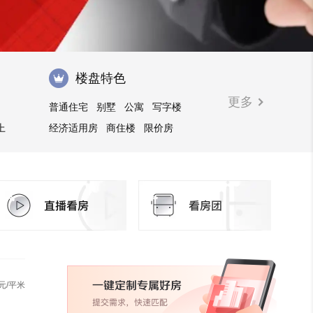
楼盘特色
更多
普通住宅
别墅
公寓
写字楼
上
经济适用房
商住楼
限价房
花园洋房
元/平米