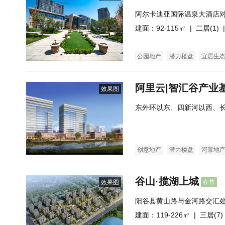
阿尔卡迪亚国际温泉大酒店
建面：92-115㎡ |
二居(1)
|
公园地产
潜力楼盘
宜居生
阿里云|智汇谷产业
效果图
东外环以东、四新河以西、长
9以北
创意地产
潜力楼盘
河景地
谷山·揽湖上城
在售
效果图
阳谷县黄山路与金河路交汇
建面：119-226㎡ |
三居(7)