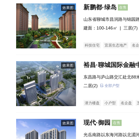
新鹏都·绿岛
在售
效果图
山东省聊城市昌润路与锦园
建面：100-146㎡ |
三居(7)
科技住宅
宜居生态地产
名
裕昌·聊城国际金融
效果图
东昌路与庐山路交汇处北88
二居(2)
全部户型
潜力楼盘
小户型
名企盘
现代·御园
在售
效果图