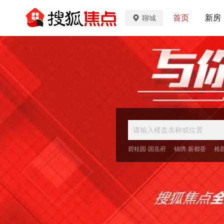
首页
新房
聊城
碧桂园·国岳府
锦绣·新都荟
裕