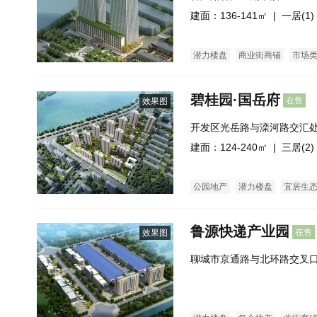
建面：136-141㎡ |
一居(1)
潜力楼盘
商业街商铺
市场
碧桂园·国岳府
在售
效果图
开发区光岳路与滦河路交汇
建面：124-240㎡ |
三居(2)
公园地产
潜力楼盘
宜居生
鲁源快递产业园
在售
效果图
聊城市京通路与北环路交叉