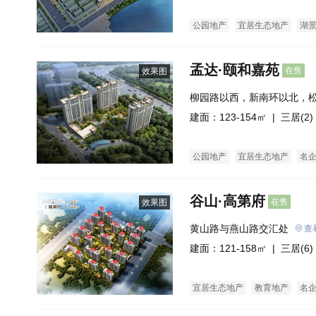
公园地产
宜居生态地产
湖
临街商铺
商业街商铺
购物
孟达·颐和嘉苑
在售
效果图
柳园路以西，新南环以北，
建面：123-154㎡ |
三居(2)
公园地产
宜居生态地产
名
谷山·高第府
在售
效果图
黄山路与燕山路交汇处
查
建面：121-158㎡ |
三居(6)
宜居生态地产
教育地产
名