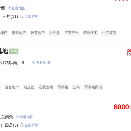
对面
查看地图
 三居(11)
全部户型
态地产
湖景地产
教育地产
名企盘
五证齐全
普通住宅
住宅底商
基地
待售
江路以南、S32
查看地图
产
复合地产
名企盘
在线售楼
写字楼
公寓
写字楼商铺
6000
处东南角
查看地图
| 四居(3)
全部户型