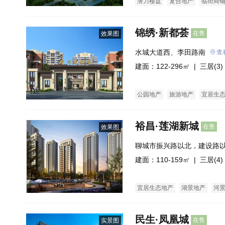
潜力楼盘
复合地产
临街商
锦绣·新都荟
在售
效果图
水城大道西、李田路南
查
建面：122-296㎡ |
三居(3)
公园地产
旅游地产
宜居生
裕昌·莲湖新城
在售
效果图
聊城市振兴路以北，建设路
东，滨河大道以西
建面：110-159㎡ |
三居(4)
宜居生态地产
湖景地产
河
民生·凤凰城
在售
实景图