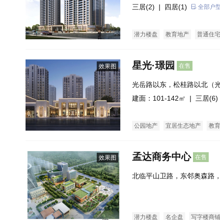
三居(2)
| 四居(1)
全部户
潜力楼盘
教育地产
普通住
星光·璟园
在售
效果图
光岳路以东，松桂路以北（
叉口东北角）
建面：101-142㎡ |
三居(6)
公园地产
宜居生态地产
教
孟达商务中心
在售
效果图
北临平山卫路，东邻奥森路
临规划路，南侧为东昌府区
潜力楼盘
名企盘
写字楼商