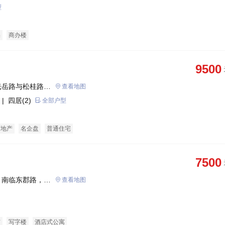
型
宅
商办楼
9500
光岳路与松桂路交
查看地图
| 四居(2)
全部户型
育地产
名企盘
普通住宅
7500
，南临东郡路，西
查看地图
行政中心
铺
写字楼
酒店式公寓