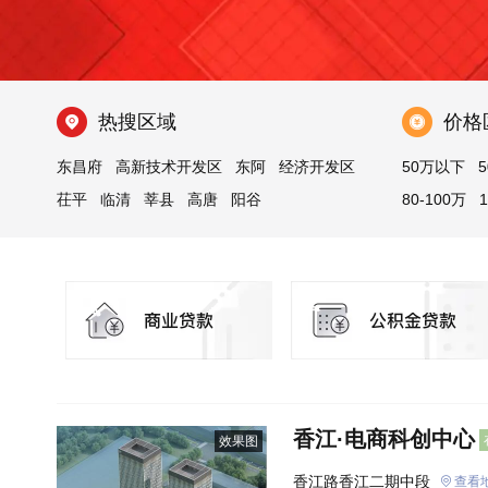
热搜区域
价格
东昌府
高新技术开发区
东阿
经济开发区
50万以下
5
茌平
临清
莘县
高唐
阳谷
80-100万
江北水城旅游度假区
冠县
香江·电商科创中心
效果图
香江路香江二期中段
查看