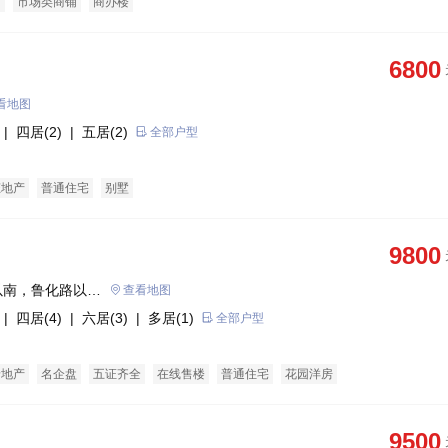
铺
市场类商铺
商办楼
6800
看地图
| 四居(2)
| 五居(2)
全部户型
态地产
普通住宅
别墅
9800
以南，鲁化路以
查看地图
| 四居(4)
| 六居(3)
| 多居(1)
全部户型
景地产
名企盘
五证齐全
在线售楼
普通住宅
花园洋房
9500