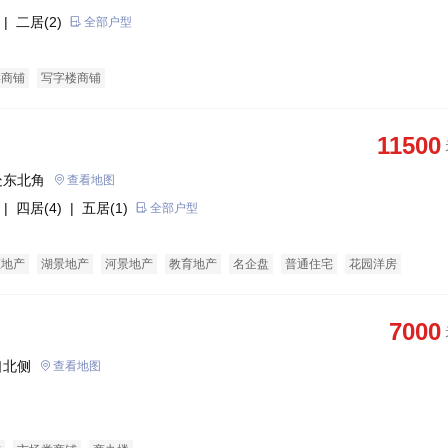
| 二居(2)
全部户型
类商铺
写字楼商铺
11500
处东北角
查看地图
| 四居(4)
| 五居(1)
全部户型
态地产
湖景地产
河景地产
教育地产
名企盘
普通住宅
花园洋房
7000
口北侧
查看地图