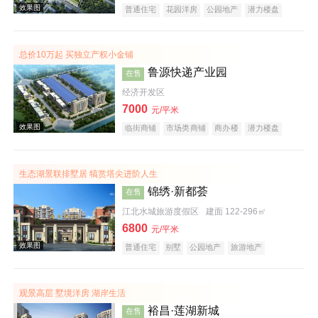
普通住宅
花园洋房
公园地产
潜力楼盘
宜居生态地产
湖景地产
河景地产
教育地产
名企盘
总价10万起 买独立产权小金铺
效果图
鲁源快递产业园
在售
经济开发区
7000
元/平米
临街商铺
市场类商铺
商办楼
潜力楼盘
复合地产
生态湖景联排墅居 犒赏塔尖进阶人生
锦绣·新都荟
在售
效果图
江北水城旅游度假区
建面 122-296㎡
6800
元/平米
普通住宅
别墅
公园地产
旅游地产
宜居生态地产
观景高层 墅境洋房 湖岸生活
裕昌·莲湖新城
在售