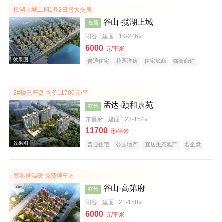
揽湖上城二期1月2日盛大交房
谷山·揽湖上城
在售
阳谷
建面 119-226㎡
6000
元/平米
普通住宅
花园洋房
住宅底商
临街商铺
商业街商铺
购物中心商铺
公园地产
宜居生态地产
湖景地产
庭院式住宅
教育地产
大平层
名企盘
2#楼已开盘 均价11700元/平
实景图
孟达·颐和嘉苑
在售
东昌府
建面 123-154㎡
11700
元/平米
普通住宅
公园地产
宜居生态地产
名企盘
寒冬送温暖 免费领车衣
谷山·高第府
在售
效果图
阳谷
建面 121-158㎡
6000
元/平米