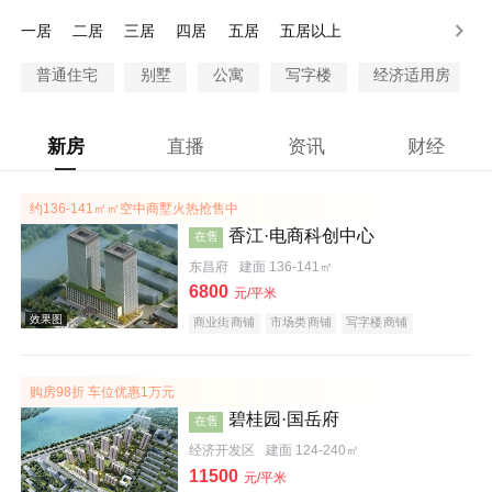
100万以上
一居
二居
三居
四居
五居
五居以上
普通住宅
别墅
公寓
写字楼
经济适用房
新房
直播
资讯
财经
约136-141㎡㎡空中商墅火热抢售中
香江·电商科创中心
在售
东昌府
建面 136-141㎡
6800
元/平米
商业街商铺
市场类商铺
写字楼商铺
潜力楼盘
购房98折 车位优惠1万元
碧桂园·国岳府
在售
经济开发区
建面 124-240㎡
11500
元/平米