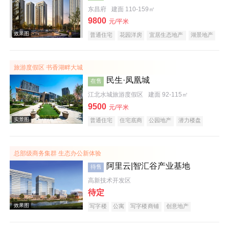
东昌府
建面 110-159㎡
9800
效果图
元/平米
普通住宅
花园洋房
宜居生态地产
湖景地产
河景地产
名企盘
五证齐全
在线售楼
旅游度假区 书香湖畔大城
民生·凤凰城
在售
江北水城旅游度假区
建面 92-115㎡
9500
元/平米
普通住宅
住宅底商
公园地产
潜力楼盘
效果图
宜居生态地产
湖景地产
教育地产
名企盘
五证齐全
总部级商务集群 生态办公新体验
阿里云|智汇谷产业基地
待售
高新技术开发区
待定
写字楼
公寓
写字楼商铺
创意地产
潜力楼盘
河景地产
复合地产
名企盘
在线售楼
效果图