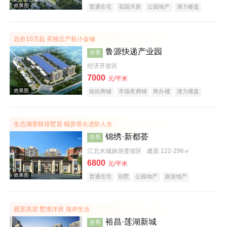
普通住宅
花园洋房
公园地产
潜力楼盘
宜居生态地产
湖景地产
河景地产
教育地产
名企盘
总价10万起 买独立产权小金铺
效果图
鲁源快递产业园
在售
经济开发区
7000
元/平米
临街商铺
市场类商铺
商办楼
潜力楼盘
复合地产
生态湖景联排墅居 犒赏塔尖进阶人生
锦绣·新都荟
在售
效果图
江北水城旅游度假区
建面 122-296㎡
6800
元/平米
普通住宅
别墅
公园地产
旅游地产
宜居生态地产
观景高层 墅境洋房 湖岸生活
裕昌·莲湖新城
在售