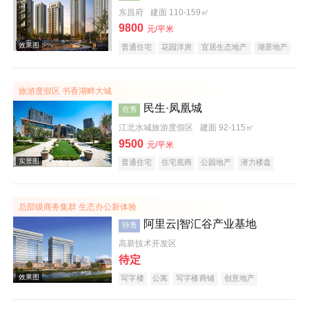
东昌府
建面 110-159㎡
9800
效果图
元/平米
普通住宅
花园洋房
宜居生态地产
湖景地产
河景地产
名企盘
五证齐全
在线售楼
旅游度假区 书香湖畔大城
民生·凤凰城
在售
江北水城旅游度假区
建面 92-115㎡
9500
元/平米
普通住宅
住宅底商
公园地产
潜力楼盘
效果图
宜居生态地产
湖景地产
教育地产
名企盘
五证齐全
总部级商务集群 生态办公新体验
阿里云|智汇谷产业基地
待售
高新技术开发区
待定
写字楼
公寓
写字楼商铺
创意地产
潜力楼盘
河景地产
复合地产
名企盘
在线售楼
效果图