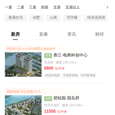
100万以上
一居
二居
三居
四居
五居
五居以上
普通住宅
别墅
公寓
写字楼
经济适用房
新房
直播
资讯
财经
约136-141㎡㎡空中商墅火热抢售中
香江·电商科创中心
在售
东昌府
建面 136-141㎡
6800
元/平米
商业街商铺
市场类商铺
写字楼商铺
潜力楼盘
购房98折 车位优惠1万元
碧桂园·国岳府
在售
经济开发区
建面 124-240㎡
11500
元/平米