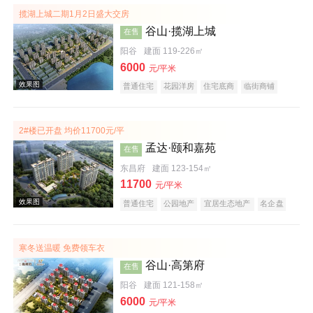
揽湖上城二期1月2日盛大交房
谷山·揽湖上城
在售
阳谷
建面 119-226㎡
6000
元/平米
普通住宅
花园洋房
住宅底商
临街商铺
商业街商铺
购物中心商铺
公园地产
宜居生态地产
湖景地产
庭院式住宅
教育地产
大平层
名企盘
2#楼已开盘 均价11700元/平
实景图
孟达·颐和嘉苑
在售
东昌府
建面 123-154㎡
11700
元/平米
普通住宅
公园地产
宜居生态地产
名企盘
寒冬送温暖 免费领车衣
谷山·高第府
在售
效果图
阳谷
建面 121-158㎡
6000
元/平米